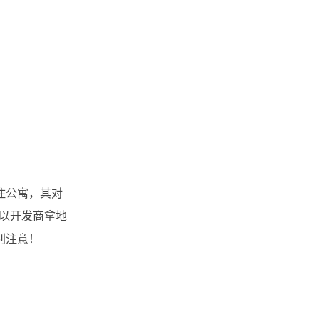
住公寓，其对
是以开发商拿地
别注意！