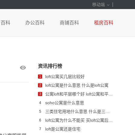
|
移动端
房百科
办公百科
商铺百科
租房百科
资讯排行榜
loft公寓买几层比较好
1
loft公寓是什么意思 什么是loft公寓
2
公寓loft和平层哪个好 loft公寓和平层公寓哪个更好
3
soho公寓是什么意思
4
三类住宅用地什么意思 什么是三类住宅用地
5
loft公寓为什么不能买 买loft公寓后悔死了的原因
6
loft是公寓还是住宅
7