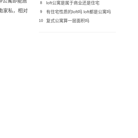
种公寓即能居
loft公寓是属于商业还是住宅
8
电家私，相对
有住宅性质的loft吗 loft都是公寓吗
9
复式公寓算一层面积吗
10