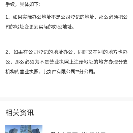
手续，具体如下：
1、如果实际办公地址不是公司登记的地址，那么必须把公
司的地址变更到实际的办公地址。
2、如果在公司登记的地址办公，同时又在别的地方也办
公，那么必须为不是营业执照上注册地址的地方办理分支
机构的营业执照。比如**有限公司**分公司。
相关资讯