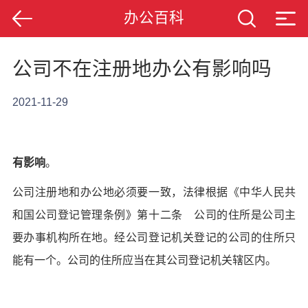
办公百科
公司不在注册地办公有影响吗
2021-11-29
有影响
。
公司注册地和办公地必须要一致，法律根据《中华人民共
和国公司登记管理条例》第十二条 公司的住所是公司主
要办事机构所在地。经公司登记机关登记的公司的住所只
能有一个。公司的住所应当在其公司登记机关辖区内。