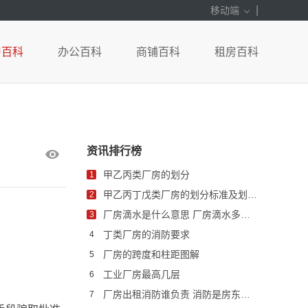
|
移动端
房百科
办公百科
商铺百科
租房百科
资讯排行榜
甲乙丙类厂房的划分
1
甲乙丙丁戊类厂房的划分标准及划分表
2
厂房滴水是什么意思 厂房滴水多少米是什么意思
3
丁类厂房的消防要求
4
厂房的跨度和柱距图解
5
工业厂房最高几层
6
厂房出租消防谁负责 消防是房东做还是租赁方做
7