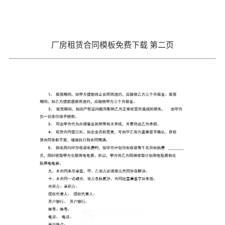
厂房租赁合同模板免费下载 第二页