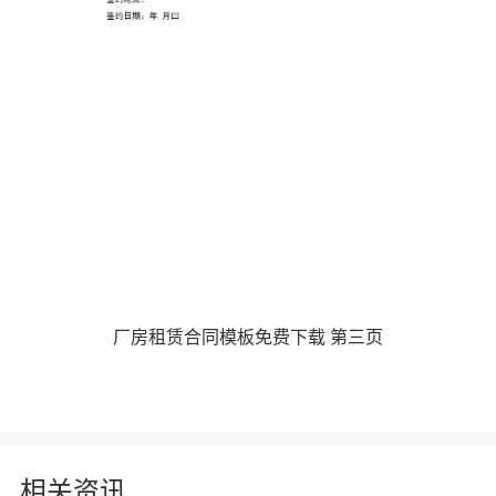
厂房租赁合同模板免费下载 第三页
相关资讯