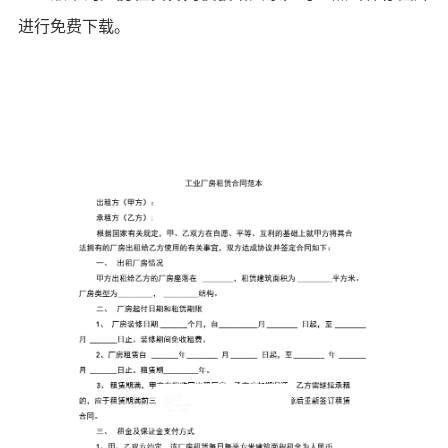
进行免费下载。