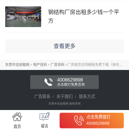
钢结构厂房出租多少钱一个平
方
查看更多
东莞中志招租网
>
地产百科
>
厂房百科
>
厂房租赁合同模板免费下载（保存图片即可下载）
4008629898
点击拨打免费咨询
广告联系
关于我们
联系方式
东莞中志招租网 版权所有
点击免费拨打
4008629898
留言
首页