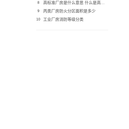
高标准厂房是什么意思 什么是高标准厂房
8
丙类厂房防火分区面积是多少
9
工业厂房消防等级分类
10