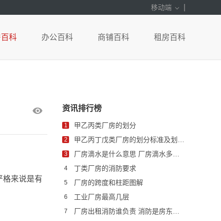
|
移动端
房百科
办公百科
商铺百科
租房百科
资讯排行榜
甲乙丙类厂房的划分
1
甲乙丙丁戊类厂房的划分标准及划分表
2
厂房滴水是什么意思 厂房滴水多少米是什么意思
3
丁类厂房的消防要求
4
严格来说是有
厂房的跨度和柱距图解
5
工业厂房最高几层
6
厂房出租消防谁负责 消防是房东做还是租赁方做
7