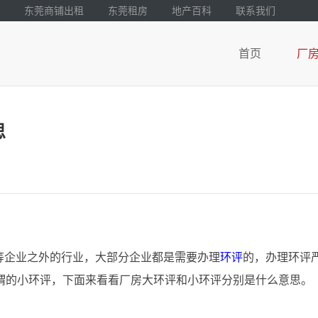
东莞商铺出租
东莞租房
地产百科
联系我们
首页
厂
思
等企业之外的行业，大部分企业都是需要办理
环评
的，办理环评
谓的小环评，下面来看看厂房大环评和小环评分别是什么意思。