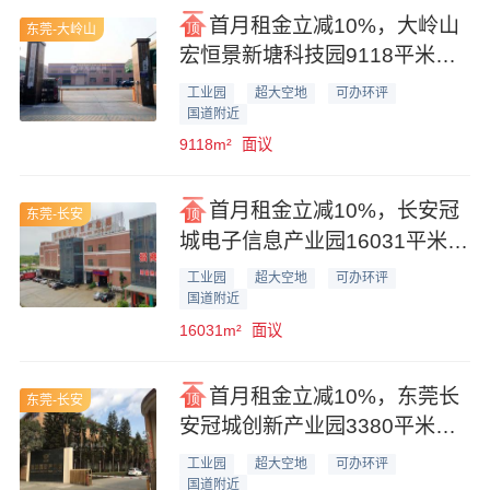
首月租金立减10%，大岭山
东莞-大岭山
宏恒景新塘科技园9118平米一
楼便宜厂房业主直租
工业园
超大空地
可办环评
国道附近
9118m²
面议
首月租金立减10%，长安冠
东莞-长安
城电子信息产业园16031平米厂
房仓库业主直租
工业园
超大空地
可办环评
国道附近
16031m²
面议
首月租金立减10%，东莞长
东莞-长安
安冠城创新产业园3380平米花
园式厂房业主直租
工业园
超大空地
可办环评
国道附近