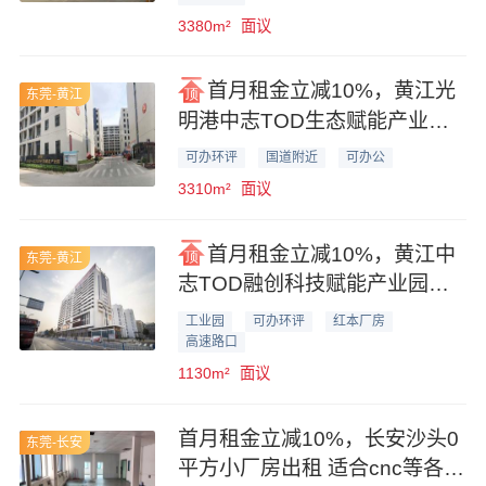
3380m²
面议
首月租金立减10%，黄江光
东莞-黄江
明港中志TOD生态赋能产业园
3310平米厂房业主直租
可办环评
国道附近
可办公
3310m²
面议
首月租金立减10%，黄江中
东莞-黄江
志TOD融创科技赋能产业园
1130平米厂房业主直租
工业园
可办环评
红本厂房
高速路口
1130m²
面议
首月租金立减10%，长安沙头0
东莞-长安
平方小厂房出租 适合cnc等各种