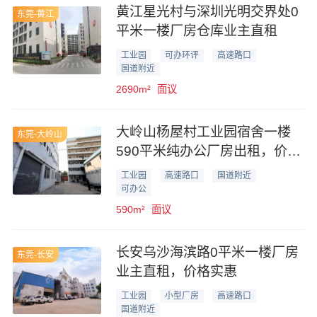
黄江星光村与深圳光明交界处0
东莞-黄江
平米一楼厂房仓库业主直租
工业园
可办环评
高速路口
国道附近
2690m²
面议
大岭山杨屋村工业园宿舍一楼
东莞-大岭山
590平米纯办公厂房出租，价格
优惠
工业园
高速路口
国道附近
可办公
590m²
面议
长安乌沙海滨路0平米一楼厂房
东莞-长安
业主直租，价格实惠
工业园
小型厂房
高速路口
国道附近