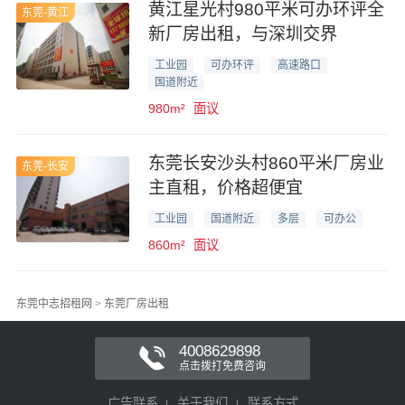
黄江星光村980平米可办环评全
东莞-黄江
新厂房出租，与深圳交界
工业园
可办环评
高速路口
国道附近
980m²
面议
东莞长安沙头村860平米厂房业
东莞-长安
主直租，价格超便宜
工业园
国道附近
多层
可办公
860m²
面议
东莞中志招租网
>
东莞厂房出租
4008629898
点击拨打免费咨询
广告联系
关于我们
联系方式