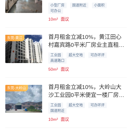
轻加工
小型厂房
国道附近
小面积
可办公
10m²
面议
首月租金立减10%，黄江田心
东莞-黄江
村嘉宾路0平米厂房业主直租，
形象好可办环评
工业园
超大空地
可办环评
高速路口
50m²
面议
首月租金立减10%，大岭山大
东莞-大岭山
沙工业园0平米便宜一楼厂房业
主直租
工业园
超大空地
可办环评
国道附近
10m²
面议