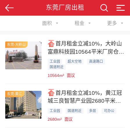
东莞厂房出租
面积
租金
更多
首月租金立减10%，大岭山
东莞-大岭山
富鼎科技园10564平米厂房仓库
业主直租
工业园
超大空地
高速路口
国道附近
10564m²
面议
首月租金立减10%，黄江冠
东莞-黄江
城三良智慧产业园2680平米工
业厂房业主直租
工业园
国道附近
多层
可办公
2680m²
面议