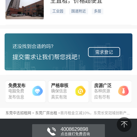
主直租，价格超便宜
工业园
国道附近
多层
免费发布
严格审核
房源广泛
电脑免费
确保信息
各种房源
发布信息
真实有效
应有尽有
东莞中志招租网
>
东莞厂房出租
>
首月租金立减10%，东莞长安冠城创新产业园3380平米花园式厂房业主直租
4008629898
点击拨打免费咨询