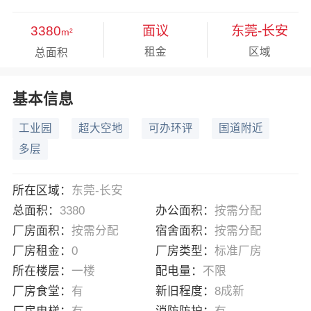
3380
面议
东莞-长安
m²
租金
区域
总面积
基本信息
工业园
超大空地
可办环评
国道附近
多层
所在区域：
东莞-长安
总面积：
3380
办公面积：
按需分配
厂房面积：
按需分配
宿舍面积：
按需分配
厂房租金：
0
厂房类型：
标准厂房
所在楼层：
一楼
配电量：
不限
厂房食堂：
有
新旧程度：
8成新