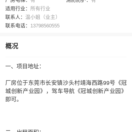
厂房电梯：
有
消防防护：
有
适用行业：
所有行业
联系人：
温小姐（业主）
联系电话：
13798560555
概况
一、项目地址：
厂房位于东莞市长安镇沙头村靖海西路99号《冠
城创新产业园》，驾车导航《冠城创新产业园》
即可。