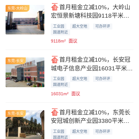
首月租金立减10%，大岭山
东莞-大岭山
宏恒景新塘科技园9118平米一
楼便宜厂房业主直租
工业园
超大空地
可办环评
国道附近
9118m²
面议
首月租金立减10%，长安冠
东莞-长安
城电子信息产业园16031平米厂
房仓库业主直租
工业园
超大空地
可办环评
国道附近
16031m²
面议
首月租金立减10%，东莞长
东莞-长安
安冠城创新产业园3380平米花
园式厂房业主直租
工业园
超大空地
可办环评
国道附近