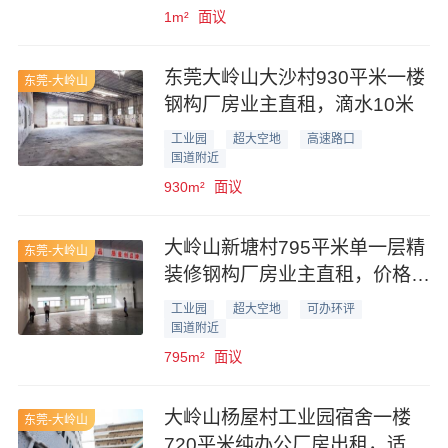
1m²
面议
东莞大岭山大沙村930平米一楼
东莞-大岭山
钢构厂房业主直租，滴水10米
工业园
超大空地
高速路口
国道附近
930m²
面议
大岭山新塘村795平米单一层精
东莞-大岭山
装修钢构厂房业主直租，价格优
惠
工业园
超大空地
可办环评
国道附近
795m²
面议
大岭山杨屋村工业园宿舍一楼
东莞-大岭山
720平米纯办公厂房出租，适合