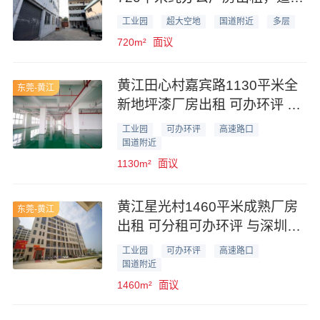
电商办公行业
工业园
超大空地
国道附近
多层
720m²
面议
黄江田心村嘉宾路1130平米全
东莞-黄江
新地坪漆厂房出租 可办环评 写
字楼外观
工业园
可办环评
高速路口
国道附近
1130m²
面议
黄江星光村1460平米成熟厂房
东莞-黄江
出租 可分租可办环评 与深圳交
界
工业园
可办环评
高速路口
国道附近
1460m²
面议