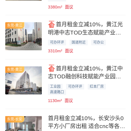
3380m²
面议
首月租金立减10%，黄江光
东莞-黄江
明港中志TOD生态赋能产业园
3310平米厂房业主直租
可办环评
国道附近
可办公
3310m²
面议
首月租金立减10%，黄江中
东莞-黄江
志TOD融创科技赋能产业园
1130平米厂房业主直租
工业园
可办环评
红本厂房
高速路口
1130m²
面议
首月租金立减10%，长安沙头0
东莞-长安
平方小厂房出租 适合cnc等各种