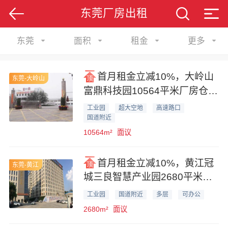
东莞厂房出租
东莞
面积
租金
更多
首月租金立减10%，大岭山
东莞-大岭山
富鼎科技园10564平米厂房仓库
业主直租
工业园
超大空地
高速路口
国道附近
10564m²
面议
首月租金立减10%，黄江冠
东莞-黄江
城三良智慧产业园2680平米工
业厂房业主直租
工业园
国道附近
多层
可办公
2680m²
面议