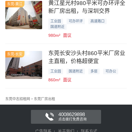
黄江星光村980平米可办环评全
东莞-黄江
新厂房出租，与深圳交界
工业园
可办环评
高速路口
国道附近
980m²
面议
东莞长安沙头村860平米厂房业
东莞-长安
主直租，价格超便宜
工业园
国道附近
多层
可办公
860m²
面议
东莞中志招租网
>
东莞厂房出租
4008629898
点击拨打免费咨询
广告联系
关于我们
联系方式