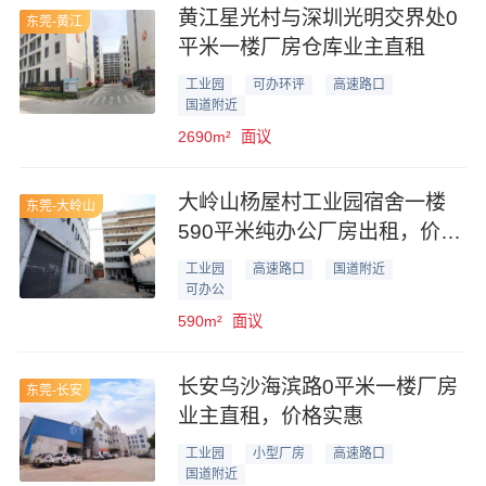
黄江星光村与深圳光明交界处0
东莞-黄江
平米一楼厂房仓库业主直租
工业园
可办环评
高速路口
国道附近
2690m²
面议
大岭山杨屋村工业园宿舍一楼
东莞-大岭山
590平米纯办公厂房出租，价格
优惠
工业园
高速路口
国道附近
可办公
590m²
面议
长安乌沙海滨路0平米一楼厂房
东莞-长安
业主直租，价格实惠
工业园
小型厂房
高速路口
国道附近