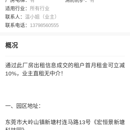
厂房电梯：
有
消防防护：
有
适用行业：
所有行业
联系人：
温小姐（业主）
联系电话：
13798560555
概况
通过此厂房出租信息成交的租户首月租金可立减
10%，业主直租无中介！
一、园区地址：
东莞市大岭山镇新塘村连马路13号《宏恒景新塘