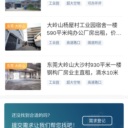
主直租
工业园
超大空地
可办环评
大岭山杨屋村工业园宿舍一楼
东莞-大岭山
590平米纯办公厂房出租，价格
优惠
工业园
高速路口
国道附近
东莞大岭山大沙村930平米一楼
东莞-大岭山
钢构厂房业主直租，滴水10米
工业园
超大空地
高速路口