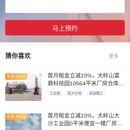
马上预约
猜你喜欢
更多
首月租金立减10%，大岭山富
东莞-大岭山
鼎科技园10564平米厂房仓库业
主直租
工业园
超大空地
高速路口
首月租金立减10%，大岭山大
东莞-大岭山
沙工业园0平米便宜一楼厂房业