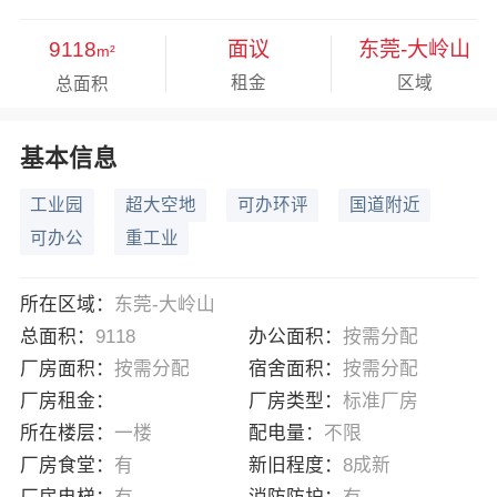
9118
面议
东莞-大岭山
m²
租金
区域
总面积
基本信息
工业园
超大空地
可办环评
国道附近
可办公
重工业
所在区域：
东莞-大岭山
总面积：
9118
办公面积：
按需分配
厂房面积：
按需分配
宿舍面积：
按需分配
厂房租金：
厂房类型：
标准厂房
所在楼层：
一楼
配电量：
不限
厂房食堂：
有
新旧程度：
8成新