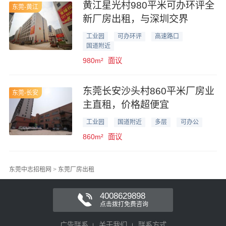
黄江星光村980平米可办环评全
东莞-黄江
新厂房出租，与深圳交界
工业园
可办环评
高速路口
国道附近
980m²
面议
东莞长安沙头村860平米厂房业
东莞-长安
主直租，价格超便宜
工业园
国道附近
多层
可办公
860m²
面议
东莞中志招租网
>
东莞厂房出租
4008629898
点击拨打免费咨询
广告联系
关于我们
联系方式