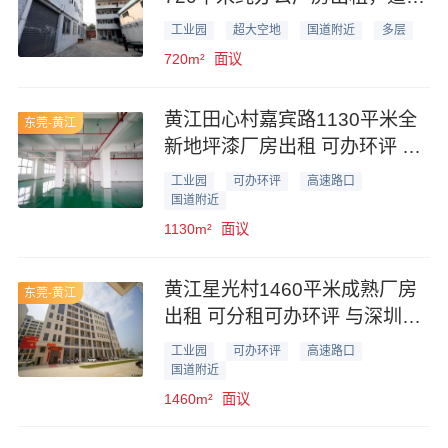
电商办公行业
工业园
超大空地
国道附近
多层
720m²
面议
黄江田心村嘉宾路1130平米全
东莞-黄江
新地坪漆厂房出租 可办环评 写
字楼外观
工业园
可办环评
高速路口
国道附近
1130m²
面议
黄江星光村1460平米成熟厂房
东莞-黄江
出租 可分租可办环评 与深圳交
界
工业园
可办环评
高速路口
国道附近
1460m²
面议