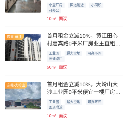
轻加工
小型厂房
国道附近
小面积
可办公
10m²
面议
首月租金立减10%，黄江田心
东莞-黄江
村嘉宾路0平米厂房业主直租，
形象好可办环评
工业园
超大空地
可办环评
高速路口
50m²
面议
首月租金立减10%，大岭山大
东莞-大岭山
沙工业园0平米便宜一楼厂房业
主直租
工业园
超大空地
可办环评
国道附近
10m²
面议