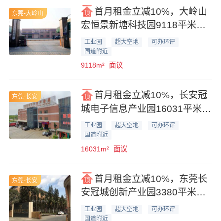
首月租金立减10%，大岭山
东莞-大岭山
宏恒景新塘科技园9118平米一
楼便宜厂房业主直租
工业园
超大空地
可办环评
国道附近
9118m²
面议
首月租金立减10%，长安冠
东莞-长安
城电子信息产业园16031平米厂
房仓库业主直租
工业园
超大空地
可办环评
国道附近
16031m²
面议
首月租金立减10%，东莞长
东莞-长安
安冠城创新产业园3380平米花
园式厂房业主直租
工业园
超大空地
可办环评
国道附近