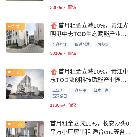
3380m²
面议
首月租金立减10%，黄江光
东莞-黄江
明港中志TOD生态赋能产业园
3310平米厂房业主直租
可办环评
国道附近
可办公
3310m²
面议
首月租金立减10%，黄江中
东莞-黄江
志TOD融创科技赋能产业园
1130平米厂房业主直租
工业园
可办环评
红本厂房
高速路口
1130m²
面议
首月租金立减10%，长安沙头0
东莞-长安
平方小厂房出租 适合cnc等各种