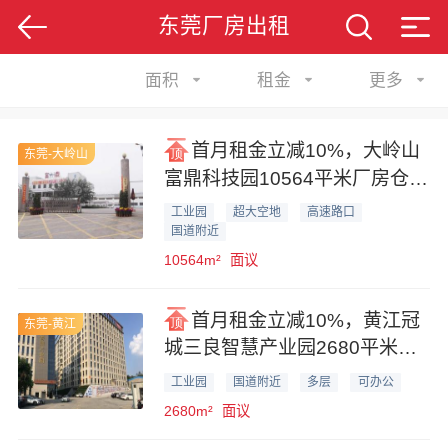
东莞厂房出租
面积
租金
更多
首月租金立减10%，大岭山
东莞-大岭山
富鼎科技园10564平米厂房仓库
业主直租
工业园
超大空地
高速路口
国道附近
10564m²
面议
首月租金立减10%，黄江冠
东莞-黄江
城三良智慧产业园2680平米工
业厂房业主直租
工业园
国道附近
多层
可办公
2680m²
面议