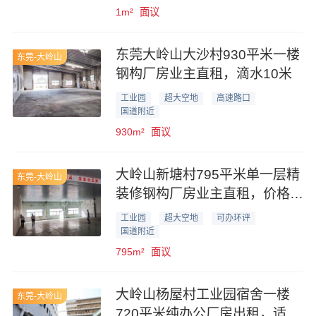
1m²
面议
东莞大岭山大沙村930平米一楼
东莞-大岭山
钢构厂房业主直租，滴水10米
工业园
超大空地
高速路口
国道附近
930m²
面议
大岭山新塘村795平米单一层精
东莞-大岭山
装修钢构厂房业主直租，价格优
惠
工业园
超大空地
可办环评
国道附近
795m²
面议
大岭山杨屋村工业园宿舍一楼
东莞-大岭山
720平米纯办公厂房出租，适合