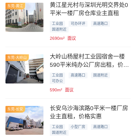
黄江星光村与深圳光明交界处0
东莞-黄江
平米一楼厂房仓库业主直租
工业园
可办环评
高速路口
国道附近
2690m²
面议
大岭山杨屋村工业园宿舍一楼
东莞-大岭山
590平米纯办公厂房出租，价格
优惠
工业园
高速路口
国道附近
可办公
590m²
面议
长安乌沙海滨路0平米一楼厂房
东莞-长安
业主直租，价格实惠
工业园
小型厂房
高速路口
国道附近