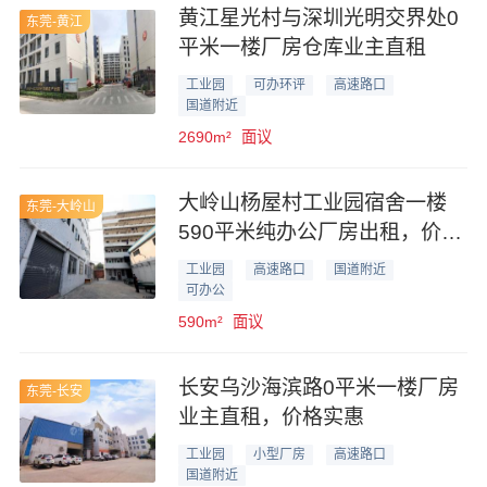
黄江星光村与深圳光明交界处0
东莞-黄江
平米一楼厂房仓库业主直租
工业园
可办环评
高速路口
国道附近
2690m²
面议
大岭山杨屋村工业园宿舍一楼
东莞-大岭山
590平米纯办公厂房出租，价格
优惠
工业园
高速路口
国道附近
可办公
590m²
面议
长安乌沙海滨路0平米一楼厂房
东莞-长安
业主直租，价格实惠
工业园
小型厂房
高速路口
国道附近