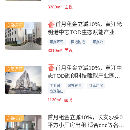
3380m²
面议
首月租金立减10%，黄江光
东莞-黄江
明港中志TOD生态赋能产业园
3310平米厂房业主直租
可办环评
国道附近
可办公
3310m²
面议
首月租金立减10%，黄江中
东莞-黄江
志TOD融创科技赋能产业园
1130平米厂房业主直租
工业园
可办环评
红本厂房
高速路口
1130m²
面议
首月租金立减10%，长安沙头0
东莞-长安
平方小厂房出租 适合cnc等各种