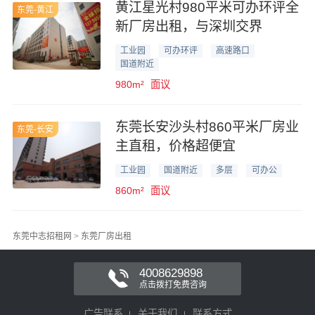
黄江星光村980平米可办环评全
东莞-黄江
新厂房出租，与深圳交界
工业园
可办环评
高速路口
国道附近
980m²
面议
东莞长安沙头村860平米厂房业
东莞-长安
主直租，价格超便宜
工业园
国道附近
多层
可办公
860m²
面议
东莞中志招租网
>
东莞厂房出租
4008629898
点击拨打免费咨询
广告联系
关于我们
联系方式