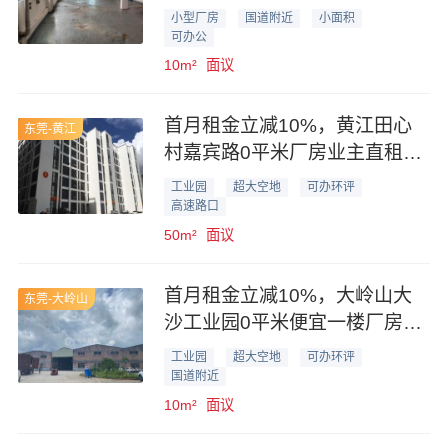
轻加工
小型厂房
国道附近
小面积
可办公
10m²
面议
首月租金立减10%，黄江田心
东莞-黄江
村嘉宾路0平米厂房业主直租，
形象好可办环评
工业园
超大空地
可办环评
高速路口
50m²
面议
首月租金立减10%，大岭山大
东莞-大岭山
沙工业园0平米便宜一楼厂房业
主直租
工业园
超大空地
可办环评
国道附近
10m²
面议