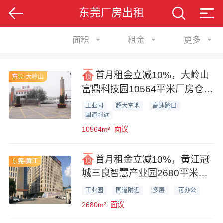
东莞厂房出租
面积
租金
更多
首月租金立减10%，大岭山
东莞-大岭山
富鼎科技园10564平米厂房仓库
业主直租
工业园
超大空地
高速路口
国道附近
10564m²
面议
首月租金立减10%，黄江冠
东莞-黄江
城三良智慧产业园2680平米工
业厂房业主直租
工业园
国道附近
多层
可办公
2680m²
面议