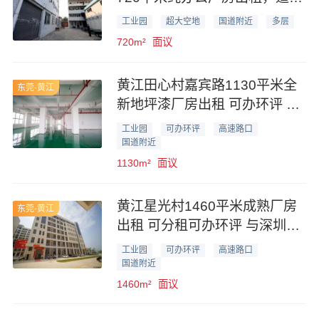
电商办公行业
工业园
超大空地
国道附近
多层
720m²
面议
黄江田心村嘉宾路1130平米全
东莞-黄江
新地坪漆厂房出租 可办环评 写
字楼外观
工业园
可办环评
高速路口
国道附近
1130m²
面议
黄江星光村1460平米成熟厂房
东莞-黄江
出租 可分租可办环评 与深圳交
界
工业园
可办环评
高速路口
国道附近
1460m²
面议