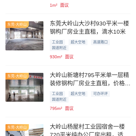
1m²
面议
东莞大岭山大沙村930平米一楼
东莞-大岭山
钢构厂房业主直租，滴水10米
工业园
超大空地
高速路口
国道附近
930m²
面议
大岭山新塘村795平米单一层精
东莞-大岭山
装修钢构厂房业主直租，价格优
惠
工业园
超大空地
可办环评
国道附近
795m²
面议
大岭山杨屋村工业园宿舍一楼
东莞-大岭山
720平米纯办公厂房出租，适合