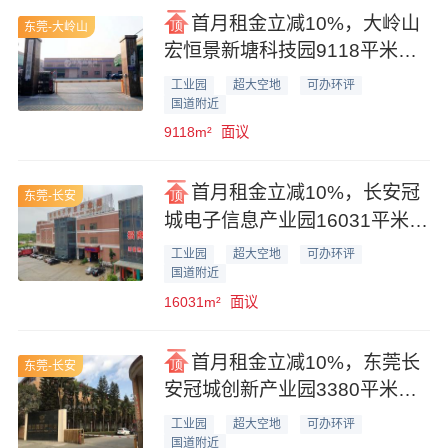
首月租金立减10%，大岭山
东莞-大岭山
宏恒景新塘科技园9118平米一
楼便宜厂房业主直租
工业园
超大空地
可办环评
国道附近
9118m²
面议
首月租金立减10%，长安冠
东莞-长安
城电子信息产业园16031平米厂
房仓库业主直租
工业园
超大空地
可办环评
国道附近
16031m²
面议
首月租金立减10%，东莞长
东莞-长安
安冠城创新产业园3380平米花
园式厂房业主直租
工业园
超大空地
可办环评
国道附近