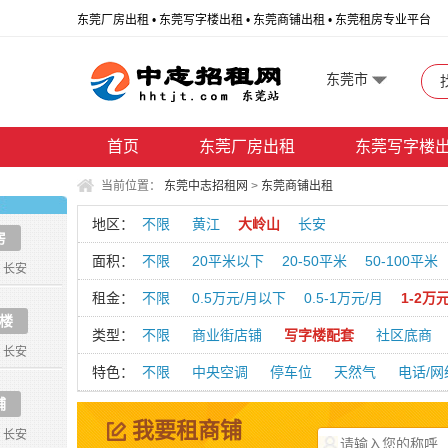
东莞厂房出租 • 东莞写字楼出租 • 东莞商铺出租 • 东莞租房专业平台
东莞市
首页
东莞厂房出租
东莞写字楼
当前位置：
东莞中志招租网
>
东莞商铺出租
地区：
不限
黄江
大岭山
长安
房
面积：
不限
20平米以下
20-50平米
50-100平米
长安
租金：
不限
0.5万元/月以下
0.5-1万元/月
1-2万
楼
类型：
不限
商业街店铺
写字楼配套
社区底商
长安
特色：
不限
中央空调
停车位
天然气
电话/网
铺
我要租商铺
长安