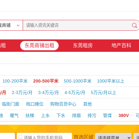
找商铺
出租
东莞商铺出租
东莞租房
地产百科
100-200平米
200-500平米
500-1000平米
1000平米以上
元/月
2-3万元/月
3-4万元/月
4-5万元/月
5万元/月以上
临街门面
档口摊位
购物百货中心
其他
络
暖气
扶梯
上水
下水
排烟
排污
管煤
380V
首选区域