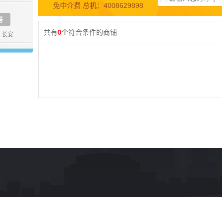
免中介费 总机：4008629898
房
共有
0
个符合条件的商铺
长安