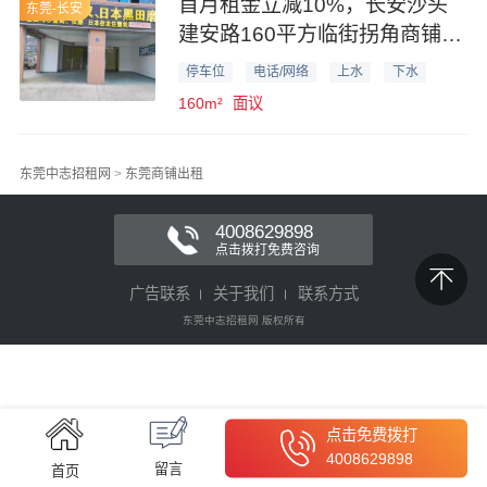
首月租金立减10%，长安沙头
东莞-长安
建安路160平方临街拐角商铺出
租 2个门面
停车位
电话/网络
上水
下水
160m²
面议
东莞中志招租网
>
东莞商铺出租
4008629898
点击拨打免费咨询
广告联系
关于我们
联系方式
东莞中志招租网 版权所有
点击免费拨打
4008629898
留言
首页