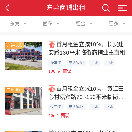
东莞商铺出租
东莞
面积
租金
更多
首月租金立减10%，长安建
东莞-长安
安路130平米临街商铺业主直租
停车位
电话/网络
上水
下水
100m²
面议
首月租金立减10%，黄江田
东莞-黄江
心村嘉宾路70~150平米临街联
排商铺业主直租
停车位
电话/网络
上水
下水
40m²
面议