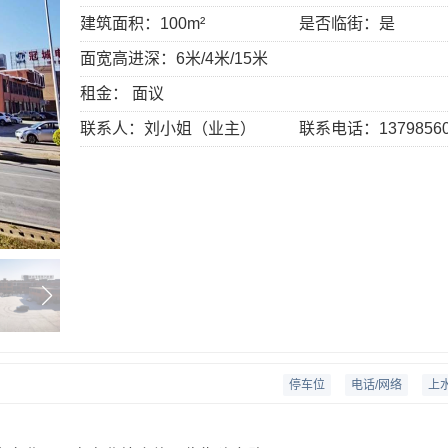
建筑面积：
100m²
是否临街：
是
面宽高进深：
6米/4米/15米
租金：
面议
联系人：
刘小姐（业主）
联系电话：
1379856
停车位
电话/网络
上