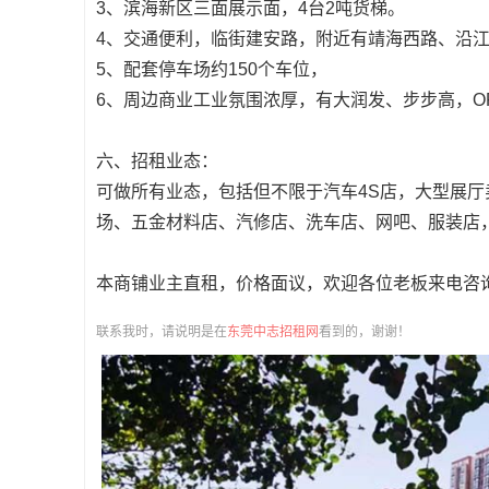
3、滨海新区三面展示面，4台2吨货梯。
4、交通便利，临街建安路，附近有靖海西路、沿
5、配套停车场约150个车位，
6、周边商业工业氛围浓厚，有大润发、步步高，O
六、招租业态：
可做所有业态，包括但不限于汽车4S店，大型展
场、五金材料店、汽修店、洗车店、网吧、服装店
本商铺业主直租，价格面议，欢迎各位老板来电咨询！联
联系我时，请说明是在
东莞中志招租网
看到的，谢谢！