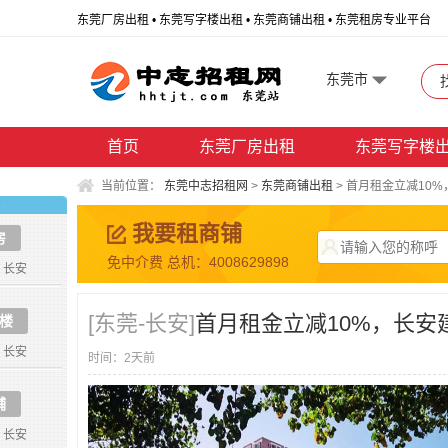
东莞厂房出租 • 东莞写字楼出租 • 东莞商铺出租 • 东莞租房专业平台
东莞市
首页
东莞厂房出租
东莞写字楼
当前位置：
东莞中志招租网
>
东莞商铺出租
>
首月租金立减10%
我要租商铺
房
免中介费 总机：4008629898
长安
[东莞-长安]
首月租金立减10%，长安
楼
长安
时间：2天前
铺
长安