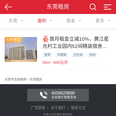
东莞租房
东莞
面积
租金
更多
首月租金立减10%，黄江星
东莞-黄江
光村工业园内52间精装宿舍公
寓业主对外出租
宽带
可做饭
卫生间
阳台
50m²
600元/月
东莞中志招租网
>
东莞租房
4008629898
点击拨打免费咨询
广告联系
关于我们
联系方式
东莞中志招租网 版权所有