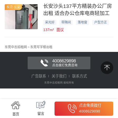
长安沙头137平方精装办公厂房
东莞-长安
出租 适合办公仓库电商轻加工
采光好
带隔间
落地窗
户型方正
137m²
面议
东莞中志招租网
>
东莞写字楼出租
4008629898
点击拨打免费咨询
广告联系
关于我们
联系方式
东莞中志招租网 版权所有
点击免费拨打
4008629898
留言
首页