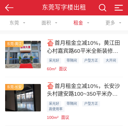
东莞写字楼出租
东莞
面积
租金
更多
首月租金立减10%，黄江田
东莞-黄江
心村嘉宾路60平米全新装修办
公室业主直租
采光好
带隔间
户型方正
大开间
60m²
面议
首月租金立减10%，长安沙
东莞-长安
头村建安路100~350平米办公
室业主出租
采光好
带隔间
户型方正
高使用率
100m²
面议